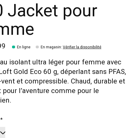
0 Jacket pour
emme
99
En ligne
En magasin
:
Vérifier la disponibilité
u isolant ultra léger pour femme avec
oft Gold Eco 60 g, déperlant sans PFAS,
vent et compressible. Chaud, durable et
t pour l’aventure comme pour le
ien.
:
*