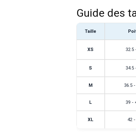
Guide des ta
Taille
Poi
XS
32.5 
S
34.5 
M
36.5 -
L
39 - 
XL
42 -