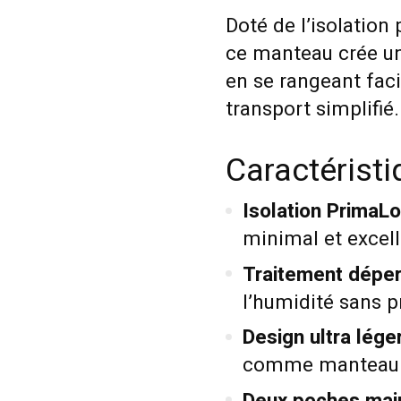
Doté de l’isolatio
ce manteau crée une
en se rangeant fac
transport simplifié.
Caractérist
Isolation PrimaLo
minimal et excell
Traitement déper
l’humidité sans p
Design ultra léger
comme manteau d
Deux poches main