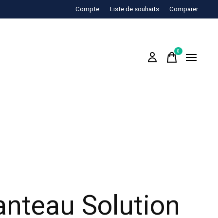
Compte
Liste de souhaits
Comparer
0
items
nteau Solution