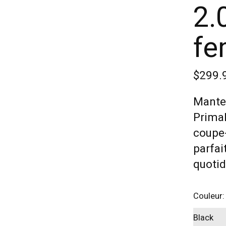
2.
f
$299.
Mantea
PrimaL
coupe-
parfai
quotid
Couleur