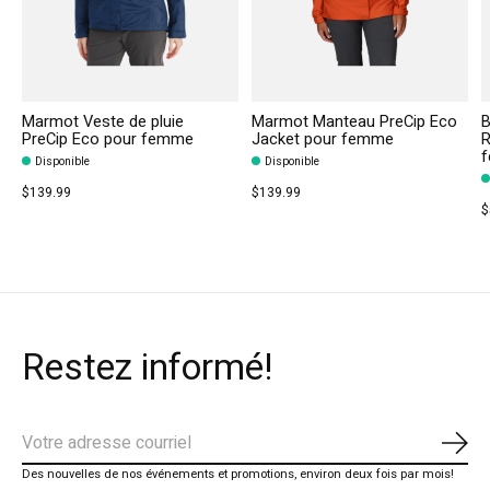
Marmot Veste de pluie
Marmot Manteau PreCip Eco
B
PreCip Eco pour femme
Jacket pour femme
R
Disponible
Disponible
$139.99
$139.99
$
Restez informé!
S'ab
Des nouvelles de nos événements et promotions, environ deux fois par mois!