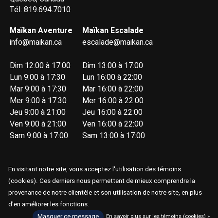
Tél: 819.694.7010
Maïkan Aventure
Maïkan Escalade
info@maikan.ca
escalade@maikan.ca
Dim 12:00 à 17:00
Dim 13:00 à 17:00
Lun 9:00 à 17:30
Lun 16:00 à 22:00
Mar 9:00 à 17:30
Mar 16:00 à 22:00
Mer 9:00 à 17:30
Mer 16:00 à 22:00
Jeu 9:00 à 21:00
Jeu 16:00 à 22:00
Ven 9:00 à 21:00
Ven 16:00 à 22:00
Sam 9:00 à 17:00
Sam 13:00 à 17:00
En visitant notre site, vous acceptez l'utilisation des témoins
(cookies). Ces derniers nous permettent de mieux comprendre la
provenance de notre clientèle et son utilisation de notre site, en plus
© Copyright 2026 Maïkan Aventure
d'en améliorer les fonctions.
Masquer ce message
En savoir plus sur les témoins (cookies) »