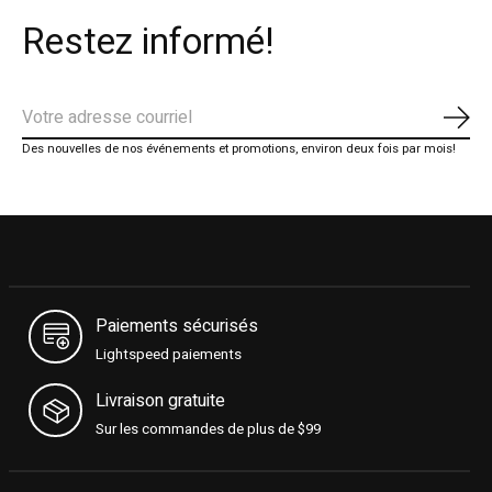
Restez informé!
S'ab
Des nouvelles de nos événements et promotions, environ deux fois par mois!
Paiements sécurisés
Lightspeed paiements
Livraison gratuite
Sur les commandes de plus de $99