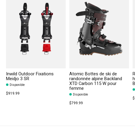
Inwild Outdoor Fixations
Atomic Bottes de ski de
R
Meidjo 3 SR
randonnée alpine Backland
h
XTD Carbon 115 W pour
B
Disponible
femme
$919.99
Disponible
$
$799.99