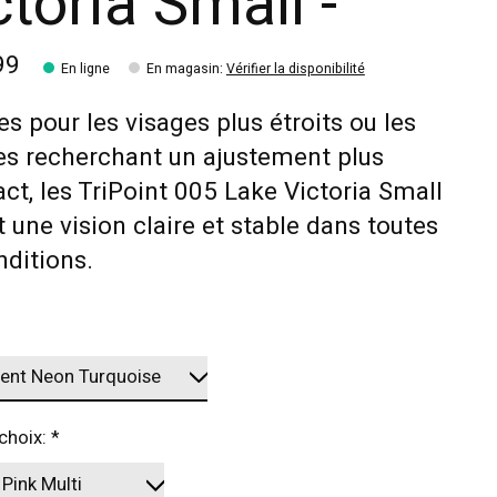
ctoria Small -
99
En ligne
En magasin
:
Vérifier la disponibilité
s pour les visages plus étroits ou les
es recherchant un ajustement plus
t, les TriPoint 005 Lake Victoria Small
t une vision claire et stable dans toutes
nditions.
 choix:
*