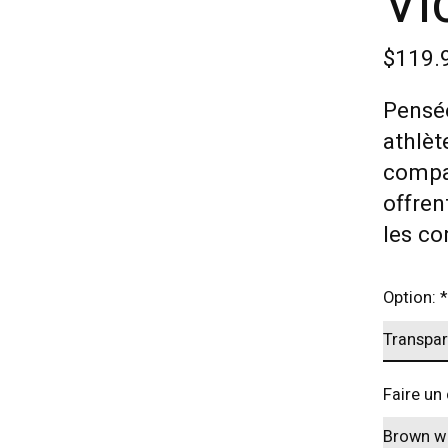
Vi
$119.
Pensée
athlèt
compac
offren
les co
Option:
*
Faire un