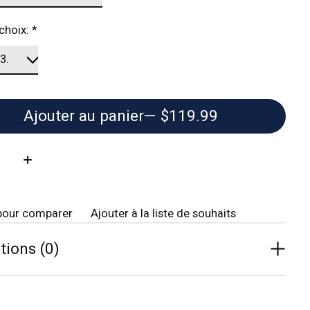
 choix:
*
Ajouter au panier
— $119.99
té:
pour comparer
Ajouter à la liste de souhaits
tions (0)