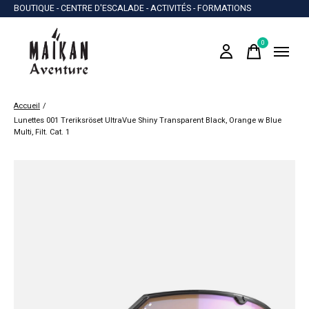
BOUTIQUE - CENTRE D'ESCALADE - ACTIVITÉS - FORMATIONS
0
items
Accueil
/
Lunettes 001 Treriksröset UltraVue Shiny Transparent Black, Orange w Blue
Multi, Filt. Cat. 1
Slideshow Items