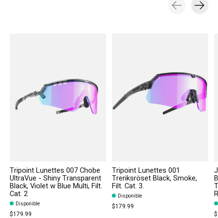
Carousel items
Tripoint Lunettes 007 Chobe
Tripoint Lunettes 001
J
UltraVue - Shiny Transparent
Treriksröset Black, Smoke,
B
Black, Violet w Blue Multi, Filt.
Filt. Cat. 3.
T
Cat. 2
R
Disponible
Disponible
$179.99
$179.99
$