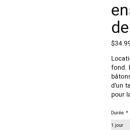
en
de
$34.9
Locati
fond. 
bâtons
d'un t
pour l
Durée:
*