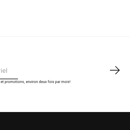
S'ab
t promotions, environ deux fois par mois!