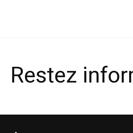
Carousel items
Restez info