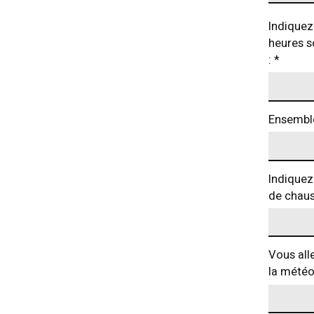
Indiquez 
heures so
:
*
Ensemble
Indiquez 
de chaus
Vous all
la météo