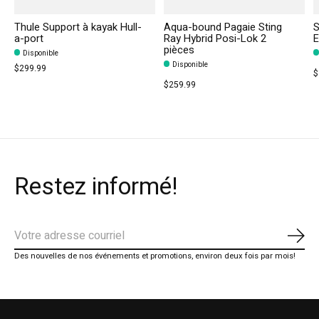
Thule Support à kayak Hull-
Aqua-bound Pagaie Sting
S
a-port
Ray Hybrid Posi-Lok 2
E
pièces
Disponible
Disponible
$299.99
$
$259.99
Restez informé!
S'ab
Des nouvelles de nos événements et promotions, environ deux fois par mois!