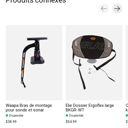
Produits connexes
Carousel items
Waapa Bras de montage
Elie Dossier Ergoflex large
C
pour sonde et sonar
BKGR-WT
k
Disponible
Disponible
$38.99
$54.99
$