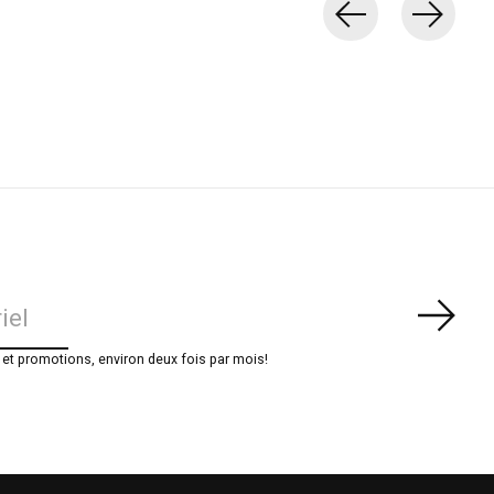
S'ab
t promotions, environ deux fois par mois!