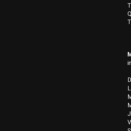
T
Q
T
M
i
D
L
M
M
J
V
S