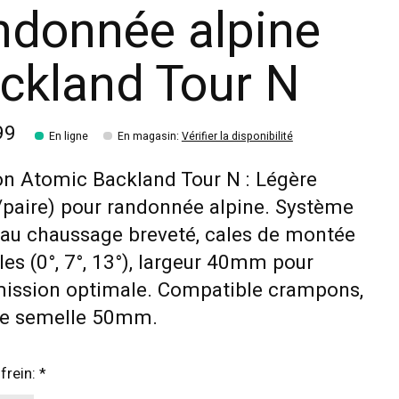
ndonnée alpine
ckland Tour N
99
En ligne
En magasin
:
Vérifier la disponibilité
on Atomic Backland Tour N : Légère
paire) pour randonnée alpine. Système
 au chaussage breveté, cales de montée
les (0°, 7°, 13°), largeur 40mm pour
mission optimale. Compatible crampons,
ge semelle 50mm.
 frein:
*