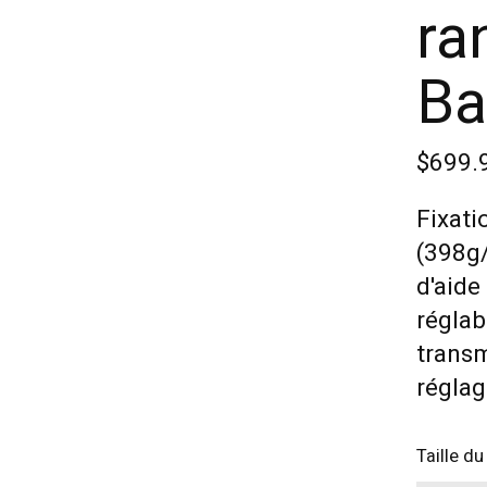
ra
Ba
$699.
Fixati
(398g/
d'aide
réglab
trans
régla
Taille du