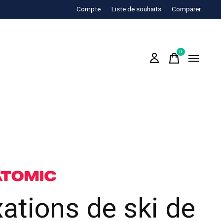
Compte
Liste de souhaits
Comparer
0
items
xations de ski de