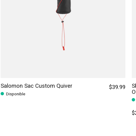
Salomon Sac Custom Quiver
S
$39.99
O
Disponible
$