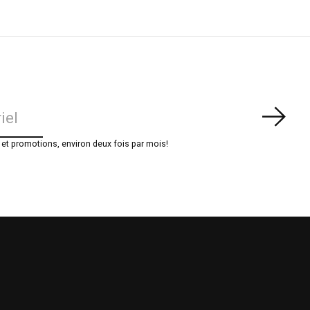
S'ab
t promotions, environ deux fois par mois!