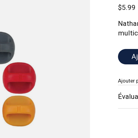
$5.99
Nathan
multic
Aj
Ajouter 
Évalua