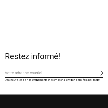
Thule Support à
Salus Veste de
Werner Pagaie
kayak Hull-a-port
sauvetage Ungava
Camano en fibr
verre
$299.99
$178.99
$489.99
Restez informé!
S'ab
Des nouvelles de nos événements et promotions, environ deux fois par mois!