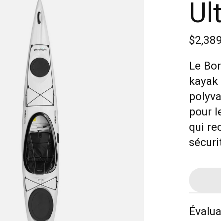
Ul
$2,38
Le Bor
kayak 
polyva
pour l
qui re
sécuri
Évalua