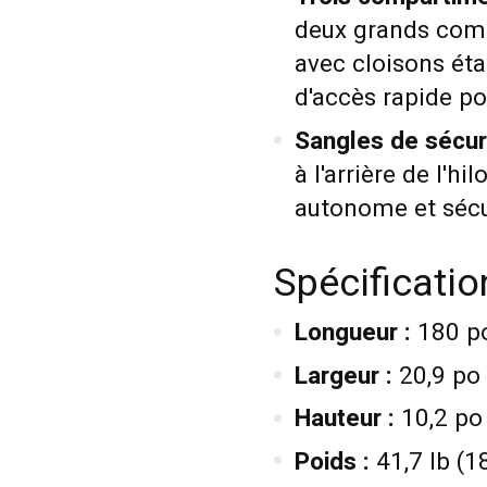
deux grands compa
avec cloisons ét
d'accès rapide po
Sangles de sécur
à l'arrière de l'h
autonome et sécu
Spécificati
Longueur :
180 p
Largeur :
20,9 po
Hauteur :
10,2 po
Poids :
41,7 lb (1