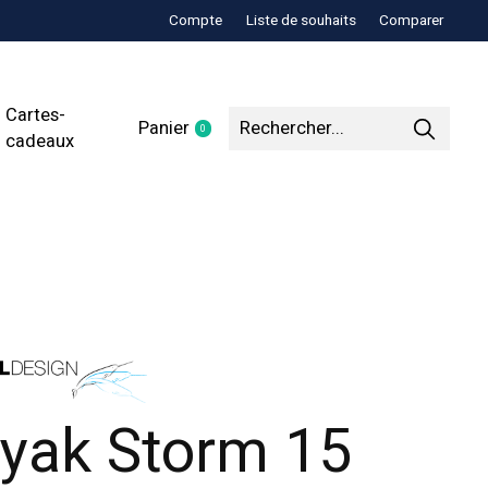
Compte
Liste de souhaits
Comparer
Cartes-
Panier
0
items
cadeaux
yak Storm 15