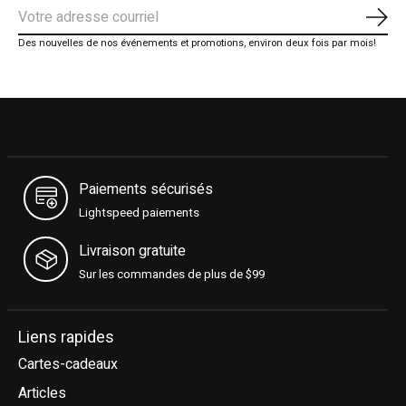
S'ab
Des nouvelles de nos événements et promotions, environ deux fois par mois!
Paiements sécurisés
Lightspeed paiements
Livraison gratuite
Sur les commandes de plus de $99
Liens rapides
Cartes-cadeaux
Articles