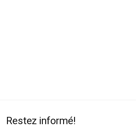
Thule Support à
Salus Veste de
Aqua-bound Pa
kayak Hull-a-port
sauvetage Ungava
Sting Ray Carb
Posi-Lok 2 piè
$299.99
$178.99
$324.99
Restez informé!