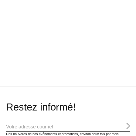
Thule Support à
Salus Veste de
Werner Pagaie
kayak Hull-a-port
sauvetage Ungava
Ovation en car
$299.99
$178.99
$809.99
Restez informé!
S'ab
Des nouvelles de nos événements et promotions, environ deux fois par mois!