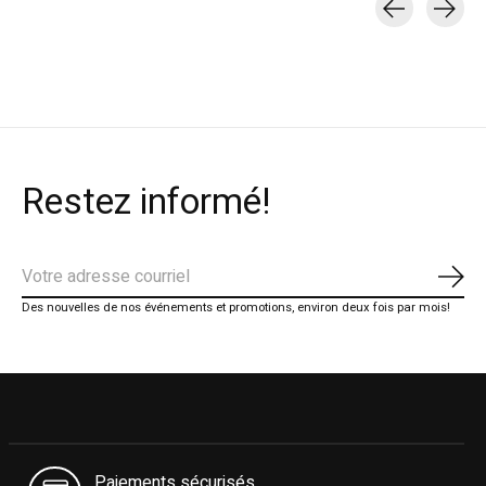
Carousel items
Restez informé!
S'ab
Des nouvelles de nos événements et promotions, environ deux fois par mois!
Paiements sécurisés