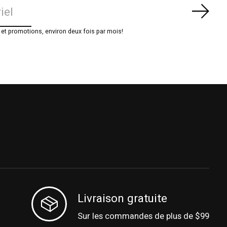
S'ab
t promotions, environ deux fois par mois!
Livraison gratuite
Sur les commandes de plus de $99