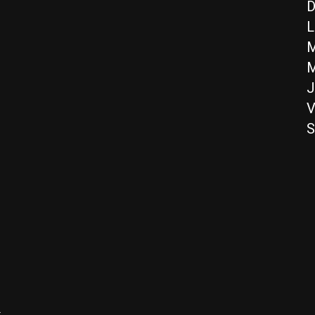
D
L
M
M
J
V
S
n
e