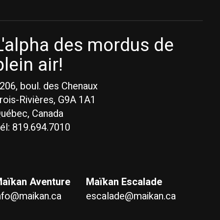
L'alpha des mordus de
plein air!
206, boul. des Chenaux
rois-Rivières, G9A 1A1
uébec, Canada
él: 819.694.7010
aïkan Aventure
Maïkan Escalade
nfo@maikan.ca
escalade@maikan.ca