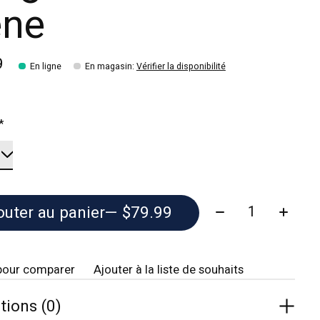
êne
9
En ligne
En magasin
:
Vérifier la disponibilité
*
Quantité:
outer au panier
— $79.99
pour comparer
Ajouter à la liste de souhaits
tions (0)