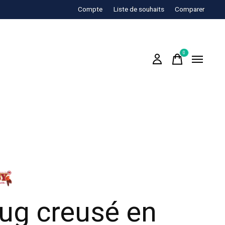
Compte
Liste de souhaits
Comparer
0
items
ug creusé en