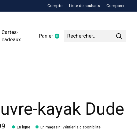
Compte
Liste de souhaits
Comparer
Cartes-
Panier
0
items
cadeaux
uvre-kayak Dude
99
En ligne
En magasin
:
Vérifier la disponibilité