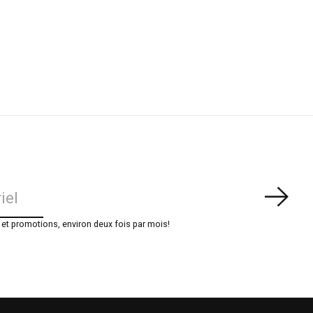
S'ab
t promotions, environ deux fois par mois!