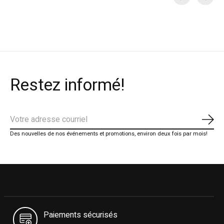
Carousel items
Restez informé!
S'ab
Des nouvelles de nos événements et promotions, environ deux fois par mois!
Paiements sécurisés