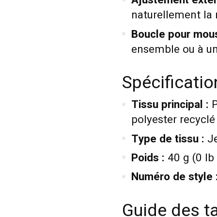
Ajustement exten
naturellement la
Boucle pour mou
ensemble ou à un 
Spécificati
Tissu principal :
P
polyester recycl
Type de tissu :
Je
Poids :
40 g (0 lb
Numéro de style 
Guide des ta