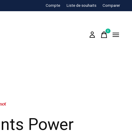
Compte
Liste de souhaits
Comparer
0
items
nts Power