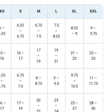
XS
S
M
L
XL
XXL
6.25
6.75
7.5
6 –
8.25
9 –
–
–
–
6.25
– 9
9.75
6.75
7.5
8.25
17
19
15 –
16 –
21 –
23 –
–
–
16
17
23
25
19
21
6.25
6.75
9.75
8 –
9 –
11 –
–
–
–
8.75
9.5
11.75
6.75
7.5
10.5
20
23
16 –
17 –
25 –
28 –
–
–
17
19
27
30
22
24