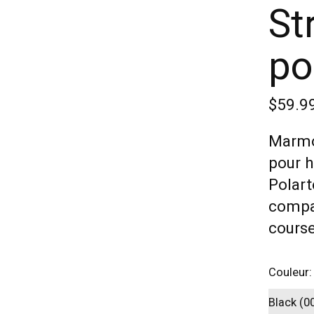
St
po
$59.9
Marmo
pour h
Polart
compat
course
Couleur