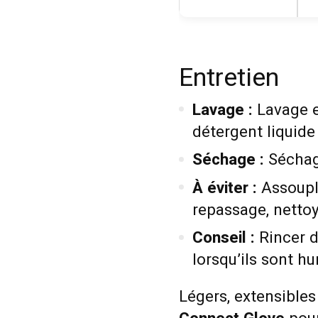
Entretien
Lavage :
Lavage en
détergent liquid
Séchage :
Séchag
À éviter :
Assoupli
repassage, netto
Conseil :
Rincer d
lorsqu’ils sont h
Légers, extensibles