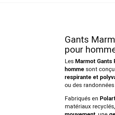
Gants Marmo
pour homm
Les
Marmot Gants 
homme
sont conçus
respirante et polyv
ou des randonnées 
Fabriqués en
Polar
matériaux recyclés,
mouvement
, une
ge