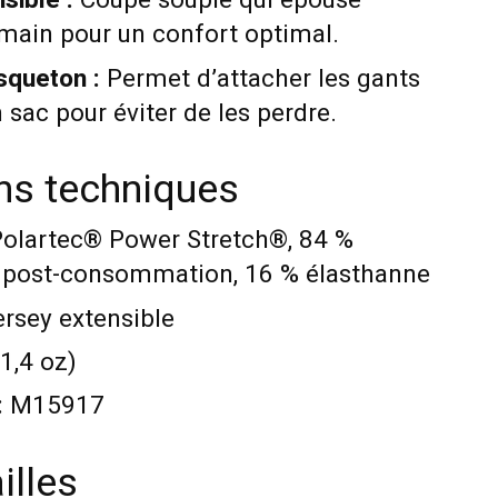
sible :
Coupe souple qui épouse
 main pour un confort optimal.
squeton :
Permet d’attacher les gants
sac pour éviter de les perdre.
ons techniques
olartec® Power Stretch®, 84 %
é post-consommation, 16 % élasthanne
rsey extensible
 1,4 oz)
:
M15917
illes