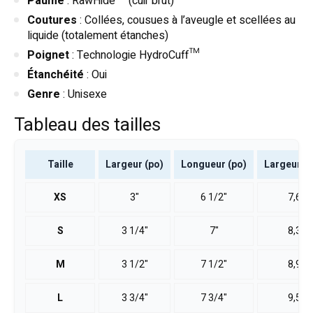
Paume
: RawHide™ (cuir brut)
Coutures
: Collées, cousues à l’aveugle et scellées au
liquide (totalement étanches)
Poignet
: Technologie HydroCuff™
Étanchéité
: Oui
Genre
: Unisexe
Tableau des tailles
Taille
Largeur (po)
Longueur (po)
Largeur (
XS
3"
6 1/2"
7,6
S
3 1/4"
7"
8,3
M
3 1/2"
7 1/2"
8,9
L
3 3/4"
7 3/4"
9,5