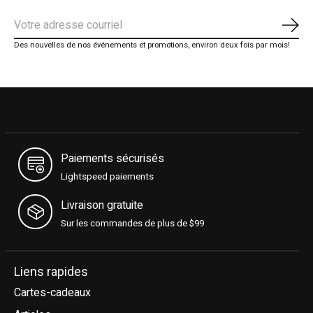
S'ab
Des nouvelles de nos événements et promotions, environ deux fois par mois!
Paiements sécurisés
Lightspeed paiements
Livraison gratuite
Sur les commandes de plus de $99
Liens rapides
Cartes-cadeaux