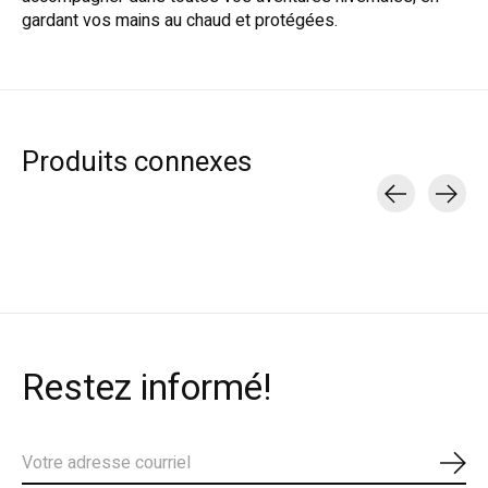
gardant vos mains au chaud et protégées.
Produits connexes
Carousel items
Restez informé!
S'ab