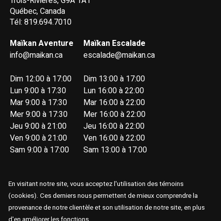
Trois-Rivières, G9A 1A1
Québec, Canada
Tél: 819.694.7010
Maïkan Aventure
Maïkan Escalade
info@maikan.ca
escalade@maikan.ca
Dim 12:00 à 17:00
Dim 13:00 à 17:00
Lun 9:00 à 17:30
Lun 16:00 à 22:00
Mar 9:00 à 17:30
Mar 16:00 à 22:00
Mer 9:00 à 17:30
Mer 16:00 à 22:00
Jeu 9:00 à 21:00
Jeu 16:00 à 22:00
Ven 9:00 à 21:00
Ven 16:00 à 22:00
Sam 9:00 à 17:00
Sam 13:00 à 17:00
En visitant notre site, vous acceptez l'utilisation des témoins
(cookies). Ces derniers nous permettent de mieux comprendre la
provenance de notre clientèle et son utilisation de notre site, en plus
© Copyright 2026 Maïkan Aventure
d'en améliorer les fonctions.