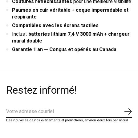
Coutures réfléchissantes
pour une meilleure visibilité
Paumes en cuir véritable
+
coque imperméable et
respirante
Compatibles avec les écrans tactiles
Inclus :
batteries lithium 7,4 V 3000 mAh
+
chargeur
mural double
Garantie 1 an — Conçus et opérés au Canada
Restez informé!
S'ab
Des nouvelles de nos événements et promotions, environ deux fois par mois!