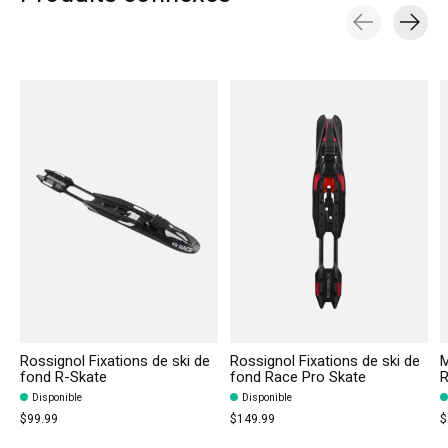
Carousel items
Rossignol Fixations de ski de
Rossignol Fixations de ski de
M
fond R-Skate
fond Race Pro Skate
R
Disponible
Disponible
$99.99
$149.99
$