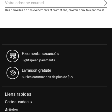
S'ab
Des nouvelles de nos événements et promotions, environ deux fois par mois!
Paiements sécurisés
Lightspeed paiements
Livraison gratuite
Sur les commandes de plus de $99
Liens rapides
Cartes-cadeaux
Articles