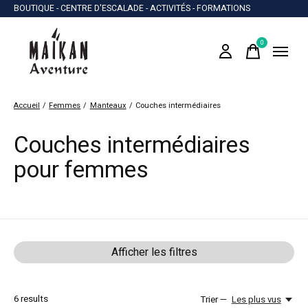
BOUTIQUE - CENTRE D'ESCALADE - ACTIVITÉS - FORMATIONS
0
items
Accueil
/
Femmes
/
Manteaux
/
Couches intermédiaires
Couches intermédiaires
pour femmes
Afficher les filtres
6
results
Trier —
Les plus vus