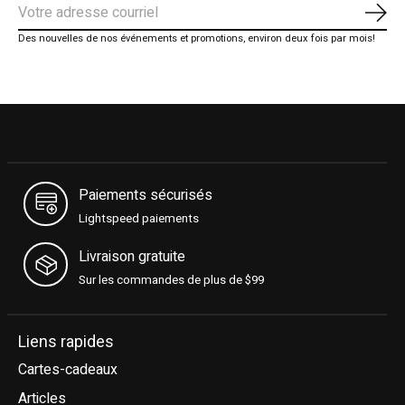
S'ab
Des nouvelles de nos événements et promotions, environ deux fois par mois!
Paiements sécurisés
Lightspeed paiements
Livraison gratuite
Sur les commandes de plus de $99
Liens rapides
Cartes-cadeaux
Articles