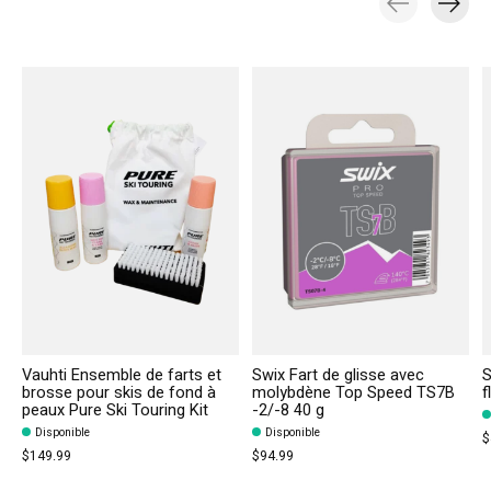
Carousel items
Vauhti Ensemble de farts et
Swix Fart de glisse avec
S
brosse pour skis de fond à
molybdène Top Speed TS7B
f
peaux Pure Ski Touring Kit
-2/-8 40 g
Disponible
Disponible
$
$149.99
$94.99