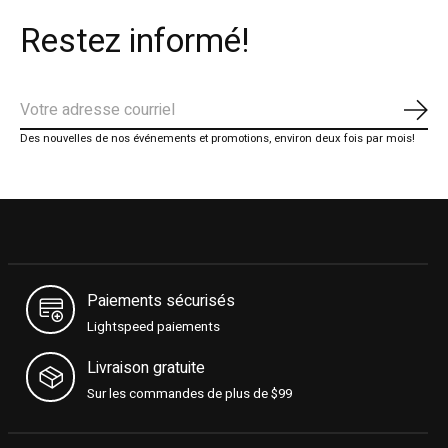
Restez informé!
S'ab
Des nouvelles de nos événements et promotions, environ deux fois par mois!
Paiements sécurisés
Lightspeed paiements
Livraison gratuite
Sur les commandes de plus de $99