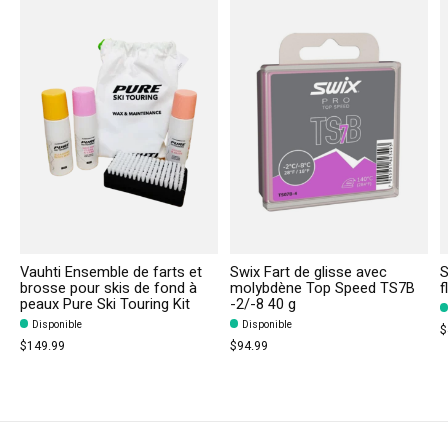
Vauhti Ensemble de farts et
Swix Fart de glisse avec
S
brosse pour skis de fond à
molybdène Top Speed TS7B
f
peaux Pure Ski Touring Kit
-2/-8 40 g
Disponible
Disponible
$
$149.99
$94.99