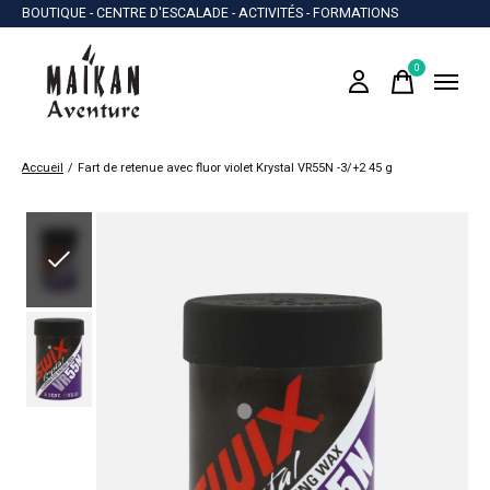
BOUTIQUE - CENTRE D'ESCALADE - ACTIVITÉS - FORMATIONS
0
items
Accueil
/
Fart de retenue avec fluor violet Krystal VR55N -3/+2 45 g
Slideshow Items