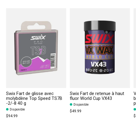
Swix Fart de glisse avec
Swix Fart de retenue à haut
V
molybdène Top Speed TS7B
fluor World Cup VX43
b
-2/-8 40 g
p
Disponible
Disponible
$49.99
$94.99
$