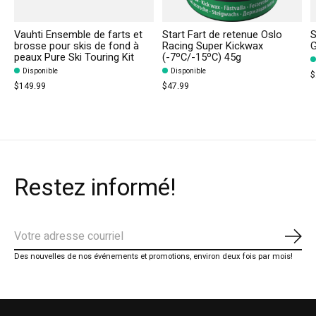
Vauhti Ensemble de farts et
Start Fart de retenue Oslo
S
brosse pour skis de fond à
Racing Super Kickwax
peaux Pure Ski Touring Kit
(-7ºC/-15ºC) 45g
Disponible
Disponible
$
$149.99
$47.99
Restez informé!
S'ab
Des nouvelles de nos événements et promotions, environ deux fois par mois!