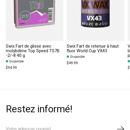
Swix Fart de glisse avec
Swix Fart de retenue à haut
V
molybdène Top Speed TS7B
fluor World Cup VX43
b
-2/-8 40 g
p
Disponible
Disponible
$49.99
$94.99
$
Restez informé!