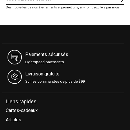
S'ab
Des nouvelles de nos événements et promotions, environ deux fois par mois!
Paiements sécurisés
Lightspeed paiements
Livraison gratuite
Sur les commandes de plus de $99
Liens rapides
Cartes-cadeaux
Articles