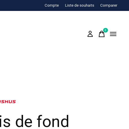
Compte
Liste de souhaits
Comparer
0
items
is de fond