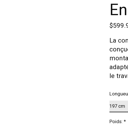
En
$599.
La con
conçu
monta
adapté
le trav
Longueu
Poids:
*