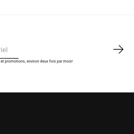
S'ab
t promotions, environ deux fois par mois!