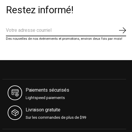
Restez informé!
S'ab
Des nouvelles de nos événements et promotions, environ deux fois par mois!
Paiements sécurisés
Lightspeed paiements
Livraison gratuite
Sur les commandes de plus de $99