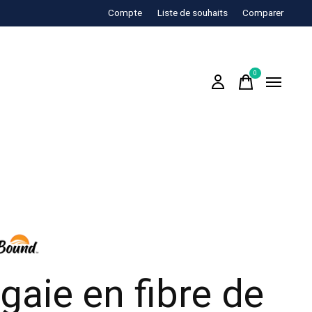
Compte
Liste de souhaits
Comparer
0
items
gaie en fibre de