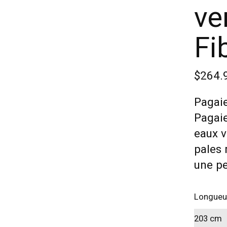
ve
Fi
$264.
Pagaie
Pagaie
eaux v
pales 
une pe
Longueu