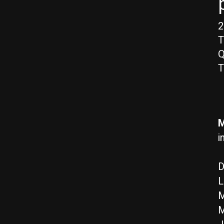
2
T
Q
T
M
i
D
L
M
M