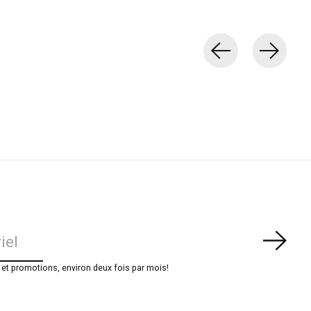
S'ab
t promotions, environ deux fois par mois!