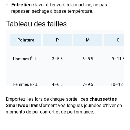
Entretien :
laver à l’envers à la machine; ne pas
repasser; séchage à basse température.
Tableau des tailles
Pointure
P
M
G
Hommes É.-U.
3–5.5
6–8.5
9–11.5
Femmes É.-U.
4–6.5
7–9.5
10–12.5
Emportez-les lors de chaque sortie : ces
chaussettes
Smartwool
transforment vos longues journées d’hiver en
moments de pur confort et de performance.