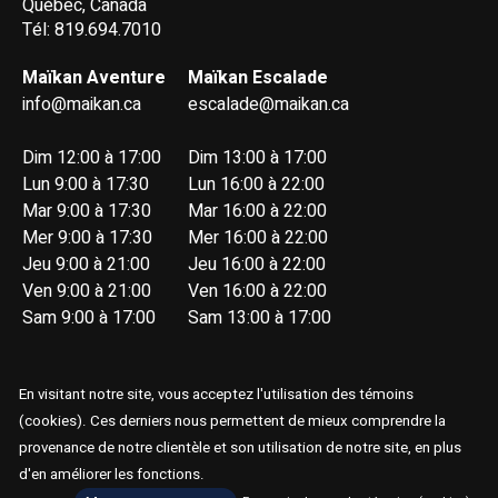
Québec, Canada
Tél: 819.694.7010
Maïkan Aventure
Maïkan Escalade
info@maikan.ca
escalade@maikan.ca
Dim 12:00 à 17:00
Dim 13:00 à 17:00
Lun 9:00 à 17:30
Lun 16:00 à 22:00
Mar 9:00 à 17:30
Mar 16:00 à 22:00
Mer 9:00 à 17:30
Mer 16:00 à 22:00
Jeu 9:00 à 21:00
Jeu 16:00 à 22:00
Ven 9:00 à 21:00
Ven 16:00 à 22:00
Sam 9:00 à 17:00
Sam 13:00 à 17:00
En visitant notre site, vous acceptez l'utilisation des témoins
(cookies). Ces derniers nous permettent de mieux comprendre la
provenance de notre clientèle et son utilisation de notre site, en plus
© Copyright 2026 Maïkan Aventure
d'en améliorer les fonctions.