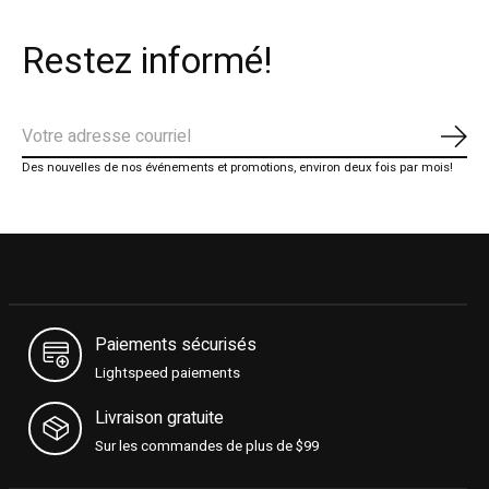
Restez informé!
S'ab
Des nouvelles de nos événements et promotions, environ deux fois par mois!
Paiements sécurisés
Lightspeed paiements
Livraison gratuite
Sur les commandes de plus de $99