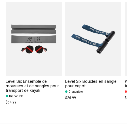
Level Six Ensemble de
Level Six Boucles en sangle
W
mousses et de sangles pour
pour capot
t
transport de kayak
Disponible
Disponible
$26.99
$
$64.99