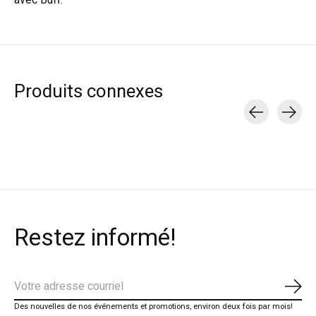
avec Buff.
Produits connexes
Carousel items
Restez informé!
S'ab
Des nouvelles de nos événements et promotions, environ deux fois par mois!