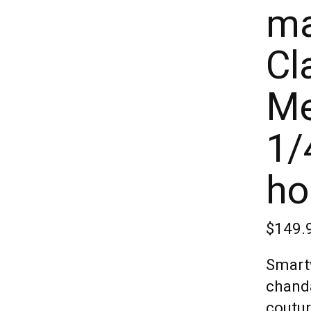
ma
Cl
Me
1/
h
$149.
Smart
chanda
coutur