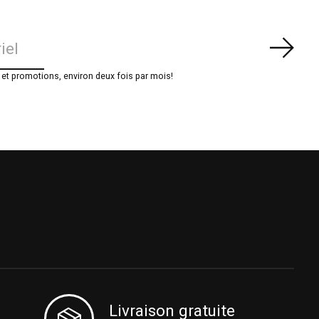
S'ab
t promotions, environ deux fois par mois!
Livraison gratuite