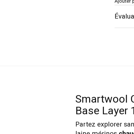
Ajouter 
Évalua
Smartwool C
Base Layer 
Partez explorer sa
laine mérinos
chaud