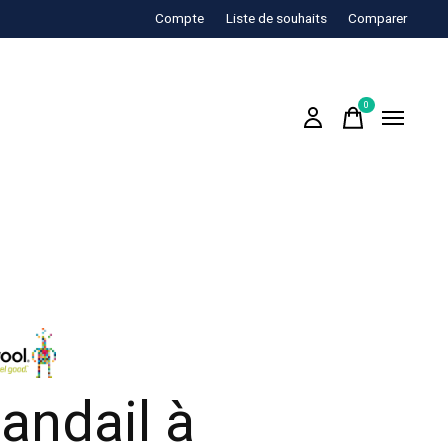
Compte
Liste de souhaits
Comparer
0
items
andail à