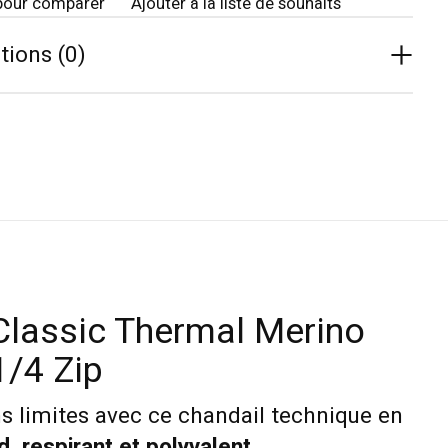
pour comparer
Ajouter à la liste de souhaits
tions (0)
lassic Thermal Merino
1/4 Zip
ns limites avec ce chandail technique en
, respirant et polyvalent
.