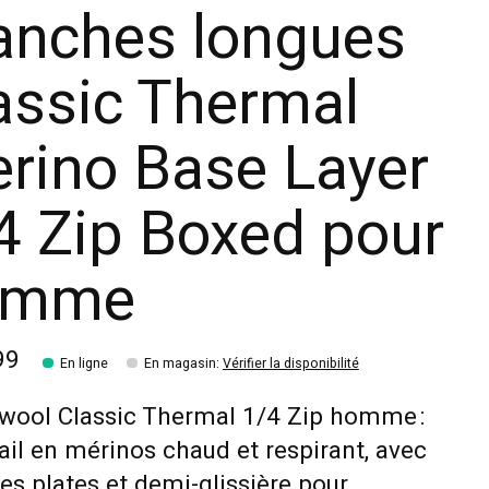
nches longues
assic Thermal
rino Base Layer
4 Zip Boxed pour
omme
99
En ligne
En magasin
:
Vérifier la disponibilité
wool Classic Thermal 1/4 Zip homme :
il en mérinos chaud et respirant, avec
es plates et demi-glissière pour