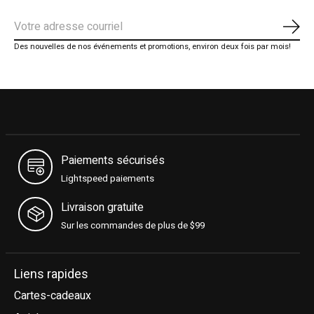
S'ab
Des nouvelles de nos événements et promotions, environ deux fois par mois!
Paiements sécurisés
Lightspeed paiements
Livraison gratuite
Sur les commandes de plus de $99
Liens rapides
Cartes-cadeaux