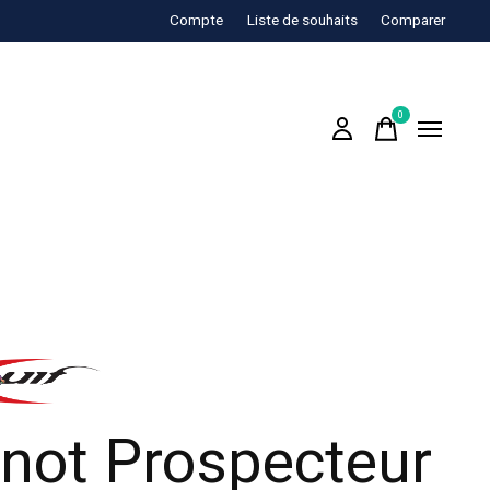
Compte
Liste de souhaits
Comparer
0
items
not Prospecteur