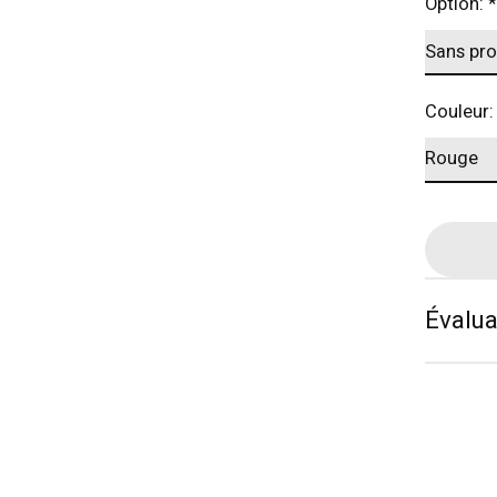
Option:
*
Couleur
Évalua