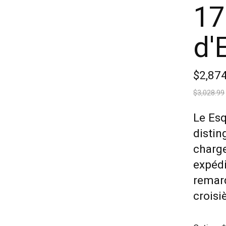
17
d'
$2,87
$3,028.99
Le Esq
distin
charge
expédi
remarq
croisiè