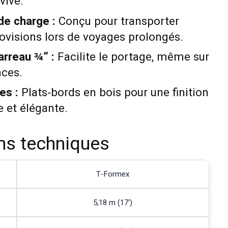
vive.
de charge :
Conçu pour transporter
ovisions lors de voyages prolongés.
arreau ¾” :
Facilite le portage, même sur
nces.
es :
Plats‑bords en bois pour une finition
e et élégante.
ons techniques
T‑Formex
5,18 m (17′)