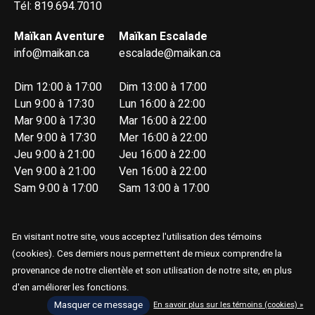
Tél: 819.694.7010
Maïkan Aventure
Maïkan Escalade
info@maikan.ca
escalade@maikan.ca
Dim 12:00 à 17:00
Dim 13:00 à 17:00
Lun 9:00 à 17:30
Lun 16:00 à 22:00
Mar 9:00 à 17:30
Mar 16:00 à 22:00
Mer 9:00 à 17:30
Mer 16:00 à 22:00
Jeu 9:00 à 21:00
Jeu 16:00 à 22:00
Ven 9:00 à 21:00
Ven 16:00 à 22:00
Sam 9:00 à 17:00
Sam 13:00 à 17:00
En visitant notre site, vous acceptez l'utilisation des témoins
(cookies). Ces derniers nous permettent de mieux comprendre la
provenance de notre clientèle et son utilisation de notre site, en plus
© Copyright 2026 Maïkan Aventure
d'en améliorer les fonctions.
Masquer ce message
En savoir plus sur les témoins (cookies) »