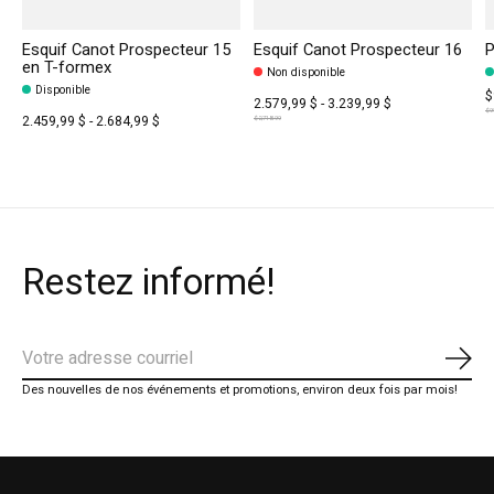
Esquif Canot Prospecteur 15
Esquif Canot Prospecteur 16
P
en T-formex
Non disponible
Disponible
$
2.579,99 $ - 3.239,99 $
$9
2.459,99 $ - 2.684,99 $
$2,718.99
Restez informé!
S'ab
Des nouvelles de nos événements et promotions, environ deux fois par mois!