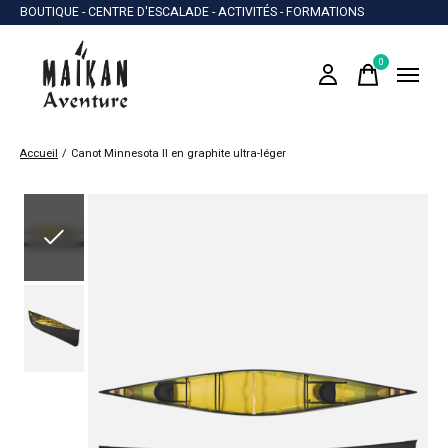
BOUTIQUE - CENTRE D'ESCALADE - ACTIVITÉS - FORMATIONS
0
items
Accueil
/
Canot Minnesota II en graphite ultra-léger
Slideshow Items