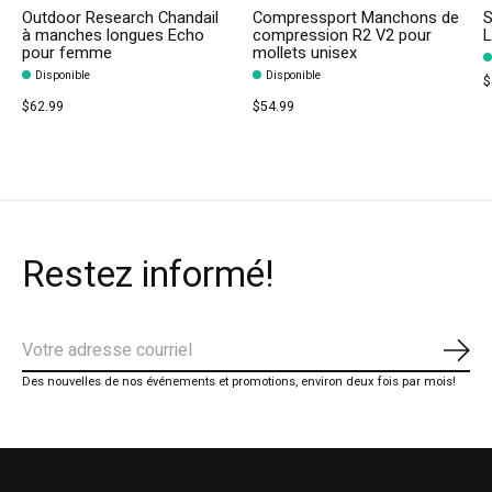
Outdoor Research Chandail
Compressport Manchons de
S
à manches longues Echo
compression R2 V2 pour
L
pour femme
mollets unisex
Disponible
Disponible
$
$62.99
$54.99
Restez informé!
S'ab
Des nouvelles de nos événements et promotions, environ deux fois par mois!