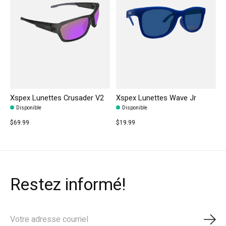
Xspex Lunettes Crusader V2
Xspex Lunettes Wave Jr
Disponible
Disponible
$69.99
$19.99
Restez informé!
S'ab