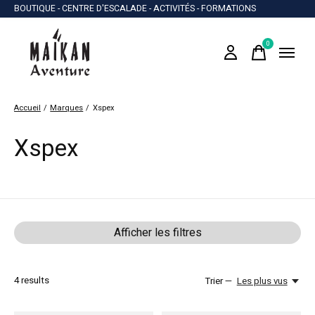
BOUTIQUE - CENTRE D'ESCALADE - ACTIVITÉS - FORMATIONS
0
items
Accueil
/
Marques
/
Xspex
Xspex
Afficher les filtres
4
results
Trier —
Les plus vus