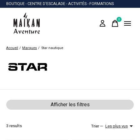
BOUTIQUE - CENTRE D'ESCALADE - ACTIVITÉS - FORMATIONS
0
items
Accueil
/
Marques
/
Star nautique
Star nautique
Afficher les filtres
3
results
Trier —
Les plus vus