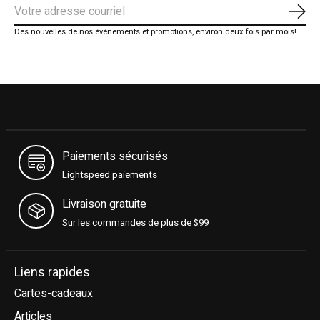
S'ab
Des nouvelles de nos événements et promotions, environ deux fois par mois!
Paiements sécurisés
Lightspeed paiements
Livraison gratuite
Sur les commandes de plus de $99
Liens rapides
Cartes-cadeaux
Articles