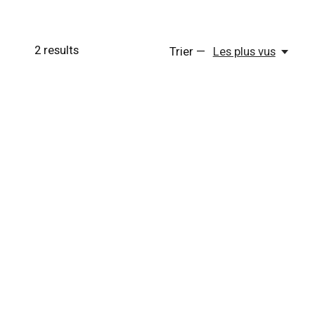
2
results
Trier —
Les plus vus