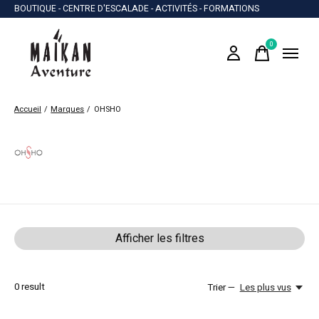
BOUTIQUE - CENTRE D'ESCALADE - ACTIVITÉS - FORMATIONS
0
items
Accueil
/
Marques
/
OHSHO
OHSHO
Afficher les filtres
0
result
Trier —
Les plus vus