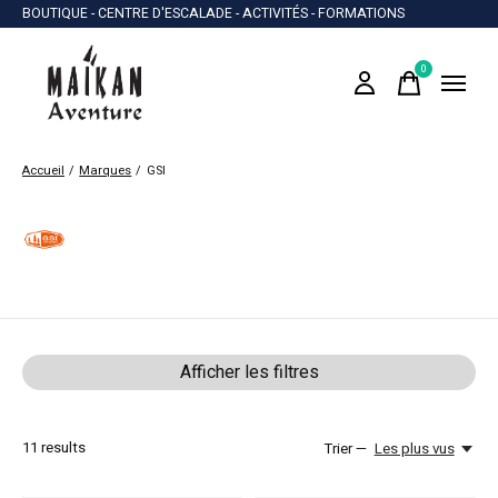
BOUTIQUE - CENTRE D'ESCALADE - ACTIVITÉS - FORMATIONS
0
items
Accueil
/
Marques
/
GSI
GSI
Afficher les filtres
11
results
Trier —
Les plus vus