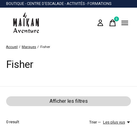
BOUTIQUE - CENTRE D'ESCALADE - ACTIVITÉS - FORMATIONS
0
items
Accueil
/
Marques
/
Fisher
Fisher
Afficher les filtres
0
result
Trier —
Les plus vus