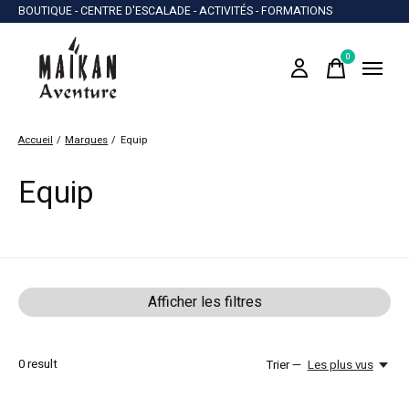
BOUTIQUE - CENTRE D'ESCALADE - ACTIVITÉS - FORMATIONS
0
items
Accueil
/
Marques
/
Equip
Equip
Afficher les filtres
0
result
Trier —
Les plus vus