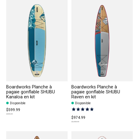
Boardworks Planche à
Boardworks Planche à
pagaie gonflable SHUBU
pagaie gonflable SHUBU
Kanaloa en kit
Raven en kit
Disponible
Disponible
$599.99
The rating of this product is
5
out
$999.99
$974.99
$1,499.99