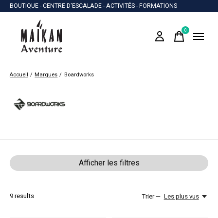
BOUTIQUE - CENTRE D'ESCALADE - ACTIVITÉS - FORMATIONS
0
items
Accueil
/
Marques
/
Boardworks
Boardworks
Afficher les filtres
9
results
Trier —
Les plus vus